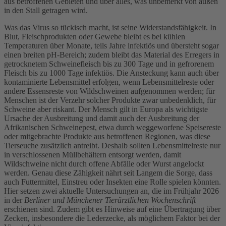
aus betroffenen Gebieten und über alles, was unbemerkt von außen
in den Stall getragen wird.
Was das Virus so tückisch macht, ist seine Widerstandsfähigkeit. In
Blut, Fleischprodukten oder Gewebe bleibt es bei kühlen
Temperaturen über Monate, teils Jahre infektiös und übersteht sogar
einen breiten pH-Bereich; zudem bleibt das Material des Erregers in
getrocknetem Schweinefleisch bis zu 300 Tage und in gefrorenem
Fleisch bis zu 1000 Tage infektiös. Die Ansteckung kann auch über
kontaminierte Lebensmittel erfolgen, wenn Lebensmittelreste oder
andere Essensreste von Wildschweinen aufgenommen werden; für
Menschen ist der Verzehr solcher Produkte zwar unbedenklich, für
Schweine aber riskant. Der Mensch gilt in Europa als wichtigste
Ursache der Ausbreitung und damit auch der Ausbreitung der
Afrikanischen Schweinepest, etwa durch weggeworfene Speisereste
oder mitgebrachte Produkte aus betroffenen Regionen, was diese
Tierseuche zusätzlich antreibt. Deshalb sollten Lebensmittelreste nur
in verschlossenen Müllbehältern entsorgt werden, damit
Wildschweine nicht durch offene Abfälle oder Wurst angelockt
werden. Genau diese Zähigkeit nährt seit Langem die Sorge, dass
auch Futtermittel, Einstreu oder Insekten eine Rolle spielen könnten.
Hier setzen zwei aktuelle Untersuchungen an, die im Frühjahr 2026
in der
Berliner und Münchener Tierärztlichen Wochenschrift
erschienen sind. Zudem gibt es Hinweise auf eine Übertragung über
Zecken, insbesondere die Lederzecke, als möglichem Faktor bei der