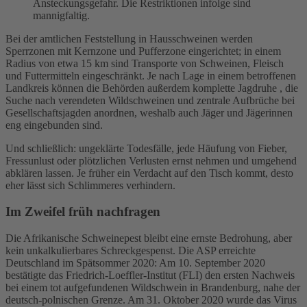
Ansteckungsgefahr. Die Restriktionen infolge sind
mannigfaltig.
Bei der amtlichen Feststellung in Hausschweinen werden
Sperrzonen mit Kernzone und Pufferzone eingerichtet; in einem
Radius von etwa 15 km sind Transporte von Schweinen, Fleisch
und Futtermitteln eingeschränkt. Je nach Lage in einem betroffenen
Landkreis können die Behörden außerdem komplette Jagdruhe , die
Suche nach verendeten Wildschweinen und zentrale Aufbrüche bei
Gesellschaftsjagden anordnen, weshalb auch Jäger und Jägerinnen
eng eingebunden sind.
Und schließlich: ungeklärte Todesfälle, jede Häufung von Fieber,
Fressunlust oder plötzlichen Verlusten ernst nehmen und umgehend
abklären lassen. Je früher ein Verdacht auf den Tisch kommt, desto
eher lässt sich Schlimmeres verhindern.
Im Zweifel früh nachfragen
Die Afrikanische Schweinepest bleibt eine ernste Bedrohung, aber
kein unkalkulierbares Schreckgespenst. Die ASP erreichte
Deutschland im Spätsommer 2020: Am 10. September 2020
bestätigte das Friedrich-Loeffler-Institut (FLI) den ersten Nachweis
bei einem tot aufgefundenen Wildschwein in Brandenburg, nahe der
deutsch-polnischen Grenze. Am 31. Oktober 2020 wurde das Virus