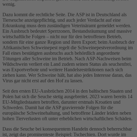
wenig.
Dazu kommt die rechtliche Seite. Die ASP ist in Deutschland als
Tierseuche anzeigepflichtig, und auch jeder Verdacht auf eine
Erkrankung muss dem zuständigen Veterinäramt gemeldet werden.
Ein Ausbruch bedeutet Sperrzonen, Bestandsräumung und massive
wirtschaftliche Folgen – nicht nur für den betroffenen Betrieb,
sondern für eine ganze Region und ihren Export; beim Ausbruch der
Afrikanischen Schweinepest regelt die Schweinepestverordnung im
Fall eines bestätigten
a
usbruchs auch behördlich angeordnete
Tötungen aller Schweine im Betrieb. Nach ASP-Nachweisen beim
Wildschwein verliert ein Land zudem seinen Status als seuchenfrei,
was Exportverbote und weitere Handelsrestriktionen nach sich
ziehen kann. Wer Schweine hält, hat also jedes Interesse daran, das
Virus gar nicht erst auf den Hof zu lassen.
Seit den ersten EU-Ausbrüchen 2014 in den baltischen Staaten und
Polen hat sich die Seuche stetig ausgebreitet. 2023 waren bereits 14
EU-Mitgliedstaaten betroffen, darunter erstmals Kroatien und
Schweden. Damit hat die ASP gravierende Folgen für die
europäische Schweinehaltung, und betroffene Länder leiden neben
hohen Tierverlusten oft unter erheblichen wirtschaftlichen Schäden.
Dass die Seuche bei konsequentem Handeln dennoch beherrschbar
ist, zeigt das prominenteste Beispiel: Tschechien. Dort wurde im