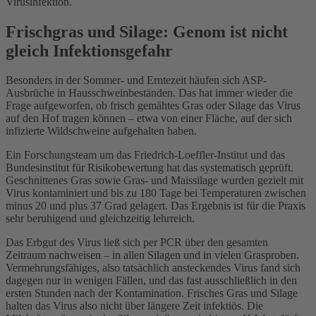
Virusinfektion.
Frischgras und Silage: Genom ist nicht
gleich Infektionsgefahr
Besonders in der Sommer- und Erntezeit häufen sich ASP-
Ausbrüche in Hausschweinbeständen. Das hat immer wieder die
Frage aufgeworfen, ob frisch gemähtes Gras oder Silage das Virus
auf den Hof tragen können – etwa von einer Fläche, auf der sich
infizierte Wildschweine aufgehalten haben.
Ein Forschungsteam um das Friedrich-Loeffler-Institut und das
Bundesinstitut für Risikobewertung hat das systematisch geprüft.
Geschnittenes Gras sowie Gras- und Maissilage wurden gezielt mit
Virus kontaminiert und bis zu 180 Tage bei Temperaturen zwischen
minus 20 und plus 37 Grad gelagert. Das Ergebnis ist für die Praxis
sehr beruhigend und gleichzeitig lehrreich.
Das Erbgut des Virus ließ sich per PCR über den gesamten
Zeitraum nachweisen – in allen Silagen und in vielen Grasproben.
Vermehrungsfähiges, also tatsächlich ansteckendes Virus fand sich
dagegen nur in wenigen Fällen, und das fast ausschließlich in den
ersten Stunden nach der Kontamination. Frisches Gras und Silage
halten das Virus also nicht über längere Zeit infektiös. Die