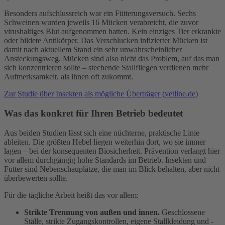
Besonders aufschlussreich war ein Fütterungsversuch. Sechs
Schweinen wurden jeweils 16 Mücken verabreicht, die zuvor
virushaltiges Blut aufgenommen hatten. Kein einziges Tier erkrankte
oder bildete Antikörper. Das Verschlucken infizierter Mücken ist
damit nach aktuellem Stand ein sehr unwahrscheinlicher
Ansteckungsweg. Mücken sind also nicht das Problem, auf das man
sich konzentrieren sollte – stechende Stallfliegen verdienen mehr
Aufmerksamkeit, als ihnen oft zukommt.
Zur Studie über Insekten als mögliche Überträger (
vetline.de
)
Was das konkret für Ihren Betrieb bedeutet
Aus beiden Studien lässt sich eine nüchterne, praktische Linie
ableiten. Die größten Hebel liegen weiterhin dort, wo sie immer
lagen – bei der konsequenten Biosicherheit. Prävention verlangt hier
vor allem durchgängig hohe Standards im Betrieb. Insekten und
Futter sind Nebenschauplätze, die man im Blick behalten, aber nicht
überbewerten sollte.
Für die tägliche Arbeit heißt das vor allem:
Strikte Trennung von außen und innen.
Geschlossene
Ställe, strikte Zugangskontrollen, eigene Stallkleidung und -