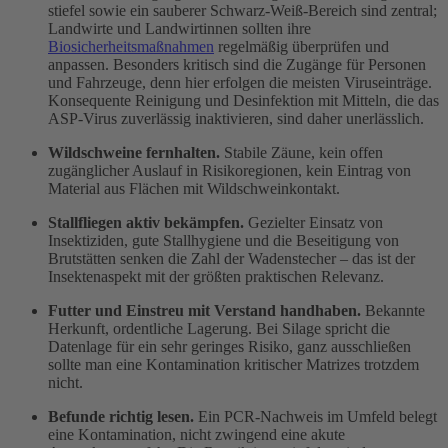
stiefel sowie ein sauberer Schwarz-Weiß-Bereich sind zentral;
Landwirte und Landwirtinnen sollten ihre
Biosicherheitsmaßnahmen
regelmäßig überprüfen und
anpassen. Besonders kritisch sind die Zugänge für Personen
und Fahrzeuge, denn hier erfolgen die meisten Viruseinträge.
Konsequente Reinigung und Desinfektion mit Mitteln, die das
ASP-Virus zuverlässig inaktivieren, sind daher unerlässlich.
Wildschweine fernhalten.
Stabile Zäune, kein offen
zugänglicher Auslauf in Risikoregionen, kein Eintrag von
Material aus Flächen mit Wildschweinkontakt.
Stallfliegen aktiv bekämpfen.
Gezielter Einsatz von
Insektiziden, gute Stallhygiene und die Beseitigung von
Brutstätten senken die Zahl der Wadenstecher – das ist der
Insektenaspekt mit der größten praktischen Relevanz.
Futter und Einstreu mit Verstand handhaben.
Bekannte
Herkunft, ordentliche Lagerung. Bei Silage spricht die
Datenlage für ein sehr geringes Risiko, ganz ausschließen
sollte man eine Kontamination kritischer Matrizes trotzdem
nicht.
Befunde richtig lesen.
Ein PCR-Nachweis im Umfeld belegt
eine Kontamination, nicht zwingend eine akute