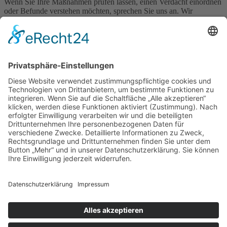
Wenn Sie Ihre Maßnahmen prüfen lassen, einen Verdacht einordnen
oder Befunde verstehen möchten, sprechen Sie uns an. Wir
begleiten Schweinebetriebe seit Jahren – über Standorte und
Ländergrenzen hinweg – und ordnen die aktuelle Seuchenlage für
Ihren Betrieb ein, bevor aus einer Frage ein Problem wird.
Leistungen
Nutztierpraxis
Fortbildung für Schweinehaltung
Minipigs
Kompetenz
Fachtierarzt für Schweine
Nutztierarzt in der Nähe
Fachtierarzt für Schweine in der Nähe
Copyright © 2026 Niovo Web Studios. All
Rights Reserved