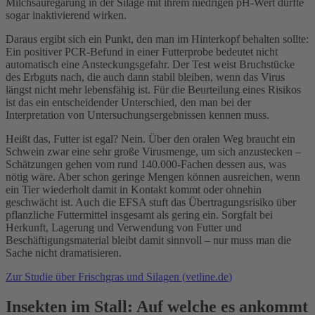
Milchsäuregärung in der Silage mit ihrem niedrigen pH-Wert dürfte
sogar inaktivierend wirken.
Daraus ergibt sich ein Punkt, den man im Hinterkopf behalten sollte:
Ein positiver PCR-Befund in einer Futterprobe bedeutet nicht
automatisch eine Ansteckungsgefahr. Der Test weist Bruchstücke
des Erbguts nach, die auch dann stabil bleiben, wenn das Virus
längst nicht mehr lebensfähig ist. Für die Beurteilung eines Risikos
ist das ein entscheidender Unterschied, den man bei der
Interpretation von Untersuchungsergebnissen kennen muss.
Heißt das, Futter ist egal? Nein. Über den oralen Weg braucht ein
Schwein zwar eine sehr große Virusmenge, um sich anzustecken –
Schätzungen gehen vom rund 140.000-Fachen dessen aus, was
nötig wäre. Aber schon geringe Mengen können ausreichen, wenn
ein Tier wiederholt damit in Kontakt kommt oder ohnehin
geschwächt ist. Auch die EFSA stuft das Übertragungsrisiko über
pflanzliche Futtermittel insgesamt als gering ein. Sorgfalt bei
Herkunft, Lagerung und Verwendung von Futter und
Beschäftigungsmaterial bleibt damit sinnvoll – nur muss man die
Sache nicht dramatisieren.
Zur Studie über Frischgras und Silagen (
vetline.de
)
Insekten im Stall: Auf welche es ankommt