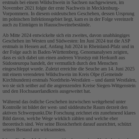
erstmals bei einem Wildschwein in Sachsen nachgewiesen, im
November 2021 folgte der erste Nachweis in Mecklenburg-
Vorpommern. In diesem ostdeutschen Geschehen, dessen Ursprung
im polnischen Infektionsgebiet liegt, kam es in der Folge vereinzelt
auch zu Einträgen in Hausschweinebestände.
Ab Mitte 2024 entwickelte sich ein zweites, davon unabhängiges
Geschehen im Westen und Südwesten: Im Juni 2024 trat die ASP
erstmals in Hessen auf, Anfang Juli 2024 in Rheinland-Pfalz und in
der Folge auch in Baden-Württemberg. Genomanalysen zeigten,
dass es sich dabei um einen anderen Virustyp mit Herkunft aus
Südosteuropa handelt, der vermutlich durch den Menschen
eingeschleppt wurde. Zuletzt erreichte die Seuche am 14. Juni 2025
mit einem verendeten Wildschwein im Kreis Olpe (Gemeinde
Kirchhundem) erstmals Nordrhein-Westfalen – und damit Westfalen,
wo sie sich seither auf die angrenzenden Kreise Siegen-Wittgenstein
und den Hochsauerlandkreis ausgeweitet hat.
Während das östliche Geschehen inzwischen weitgehend unter
Kontrolle ist bildet der west- und süddeutsche Raum derzeit den
aktiven Schwerpunkt.Die Forschung zeichnet ein zunehmend klares
Bild davon, welche Wege wirklich zählen und welche eher
theoretisch sind. Wer seine Biosicherheit darauf ausrichtet, schützt
seinen Bestand am wirksamsten.