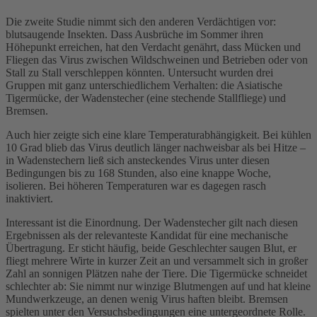
Die zweite Studie nimmt sich den anderen Verdächtigen vor:
blutsaugende Insekten. Dass Ausbrüche im Sommer ihren
Höhepunkt erreichen, hat den Verdacht genährt, dass Mücken und
Fliegen das Virus zwischen Wildschweinen und Betrieben oder von
Stall zu Stall verschleppen könnten. Untersucht wurden drei
Gruppen mit ganz unterschiedlichem Verhalten: die Asiatische
Tigermücke, der Wadenstecher (eine stechende Stallfliege) und
Bremsen.
Auch hier zeigte sich eine klare Temperaturabhängigkeit. Bei kühlen
10 Grad blieb das Virus deutlich länger nachweisbar als bei Hitze –
in Wadenstechern ließ sich ansteckendes Virus unter diesen
Bedingungen bis zu 168 Stunden, also eine knappe Woche,
isolieren. Bei höheren Temperaturen war es dagegen rasch
inaktiviert.
Interessant ist die Einordnung. Der Wadenstecher gilt nach diesen
Ergebnissen als der relevanteste Kandidat für eine mechanische
Übertragung. Er sticht häufig, beide Geschlechter saugen Blut, er
fliegt mehrere Wirte in kurzer Zeit an und versammelt sich in großer
Zahl an sonnigen Plätzen nahe der Tiere. Die Tigermücke schneidet
schlechter ab: Sie nimmt nur winzige Blutmengen auf und hat kleine
Mundwerkzeuge, an denen wenig Virus haften bleibt. Bremsen
spielten unter den Versuchsbedingungen eine untergeordnete Rolle.